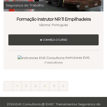
Segurança do Trabalho
Formação Instrutor NR 11 Empilhadeira
Idioma: Português
CONHEÇA O CURSO
Instrutores EHS
Consultoria
«
1
2
3
4
5
»
2026 EHS Consultoria @ EHSC Treinamentos Segurança do